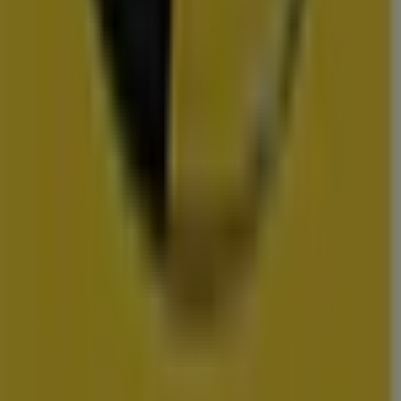
Action
Albert Heijn
Vomar
Hoogvliet
Dekamarkt
Wibra
Medipoint
DA
Trekpleister
Scapino
Hubo
vestigingen in uw buurt