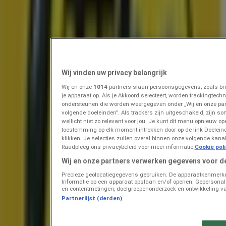
Prijsdata geldig tot 11-8
Appingedam
Zojuist toegevoegd
Tanger Markt
Speciale Aanbieding
Wij vinden uw privacy belangrijk
Wij en onze
1014
partners slaan persoonsgegevens, zoals bro
Prijsdata geldig tot 13-8
Appingedam
je apparaat op. Als je Akkoord selecteert, worden trackingtec
Zojuist toegevoegd
ondersteunen die worden weergegeven onder „Wij en onze pa
volgende doeleinden”. Als trackers zijn uitgeschakeld, zijn so
wellicht niet zo relevant voor jou. Je kunt dit menu opnieuw op
toestemming op elk moment intrekken door op de link Doelei
Kik
klikken. Je selecties zullen overal binnen onze volgende kan
Raadpleeg ons privacybeleid voor meer informatie.
Cookie pol
KiK Back To School
Wij en onze partners verwerken gegevens voor d
Precieze geolocatiegegevens gebruiken. De apparaatkenmerken 
Prijsdata geldig tot 16-8
Appingedam
Informatie op een apparaat opslaan en/of openen. Gepersonalis
Eindigt vandaag
en contentmetingen, doelgroepenonderzoek en ontwikkeling va
Partnerlijst (derden)
Vomar