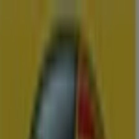
U bent hier:
Appingedam
Menu
Featured
Supermarkt
Kleding, Schoenen &
Accessoires
Warenhuis
Bouwmarkt & Tuin
Wonen & Meubels
Advertentie
Vergelijk de Beste Aanbiedingen en
Folders in Appingedam
Binnenkort beschikbaar