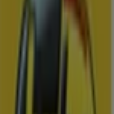
Mitra
Mitra Week 33 & 34
Prijsdata geldig tot 23-8
Appingedam
Binnenkort beschikbaar
Scapino
Ontdek aantrekkelijke aanbiedingen
Prijsdata geldig tot 23-8
Appingedam
Zojuist toegevoegd
Hoogvliet
Hoogvliet Verkoop