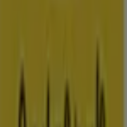
amsterdam
rotterdam
den-
haag
utrecht
eindhoven
groningen
haarlem
breda
tilburg
arnhem
nij
Bekijk meer steden voor prijsvergelijking
Advertentie