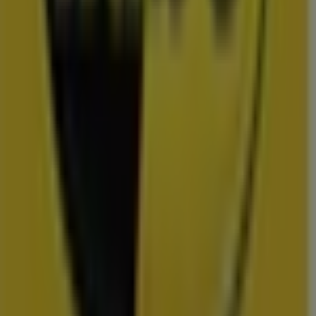
Uitgelichte prijsacties
TV
smart
tv
Zwemkleding
Badpak
Naaimachine
wandelschoenen
doe-het-
zelf
mosselen
kersen
Folders en de scherpste deals in
Appingedam
Lidl
Dirk
Plus
Aldi
Kruidvat
Nettorama
Jumbo