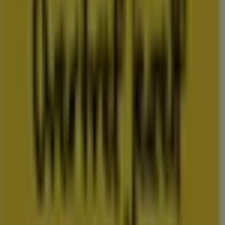
Folderscheck maakt deel uit van Shopfully, het
techbedrijf dat lokaal winkelen wereldwijd opnieuw
uitvindt.
COMPANY