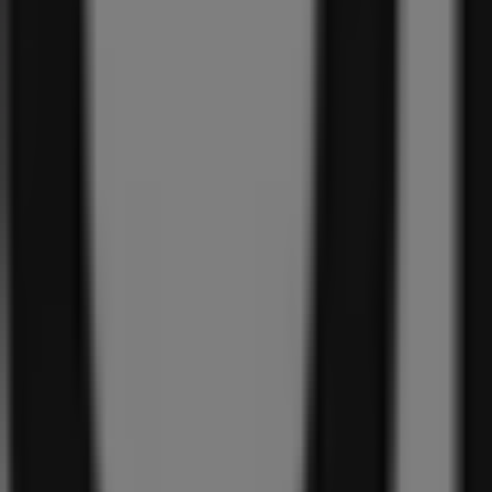
Sandalette
84
,
99
€
WMNS
INITIATOR
Sneaker
Gebruikers bekeken ook deze prijsgidse