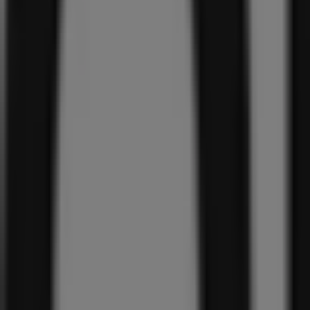
99
€
ORBITAL-
ARRIZE
Sneaker
44
,
99
€
Chelsea-
laarzen