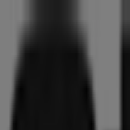
U bent hier:
Arnhem
Menu
Featured
Supermarkt
Kleding, Schoenen & Accessoires
Warenhu
Nieuwe folders
Prijsacties
Steden
Advertentie