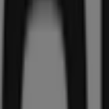
{"numCatalogs":1}
Populaire prijsacties in uw buurt
Populaire vanHaren producten in Arnhe
69
,