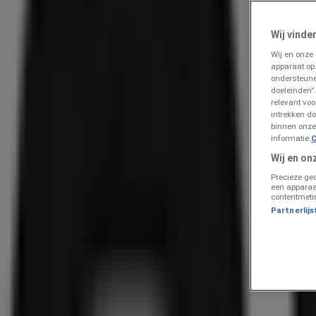
Lokale besparingen in Arnhem | Prospecto
»
Wij vinde
Analyseer Kleding, Schoenen & Accessoires prijsverschil
Wij en onze
apparaat op
vanHaren prijsgids voor Arnhem
ondersteune
doeleinden”.
Vergelijk VanHaren Prijzen e 
relevant vo
intrekken do
binnen onze
informatie.
C
Volg voor prijsacties
Wij en on
Precieze ge
een apparaa
contentmeti
Partnerlijs
vanHaren
Aanbiedingen vanHaren
Prijsdata geldig tot 22-6
759 m - Arnhem
Advertentie