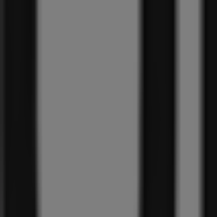
34
,
99
€
Teenslipper
49
,
99
€