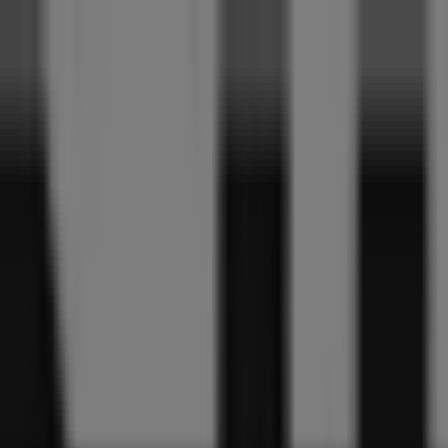
is
Bouwmarkt & Tuin
Wonen & Meubels