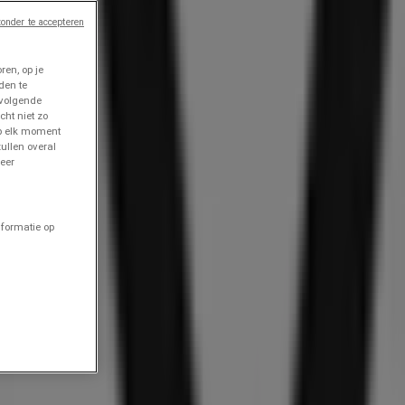
onder te accepteren
en, op je
den te
 volgende
cht niet zo
op elk moment
ullen overal
eer
nformatie op