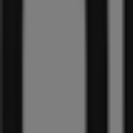
39
,
99
€
Chunky
sneaker
99
,
99
€
603
Sneaker