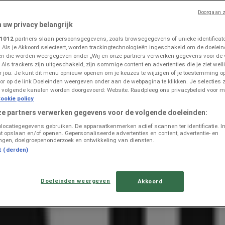
Doorgaan z
n uw privacy belangrijk
len in Arnhem
»
1012
partners slaan persoonsgegevens, zoals browsegegevens of unieke identificator
. Als je Akkoord selecteert, worden trackingtechnologieën ingeschakeld om de doelein
n die worden weergegeven onder „Wij en onze partners verwerken gegevens voor de
 Als trackers zijn uitgeschakeld, zijn sommige content en advertenties die je ziet welli
Folders in Arnhem
or jou. Je kunt dit menu opnieuw openen om je keuzes te wijzigen of je toestemming 
or op de link Doeleinden weergeven onder aan de webpagina te klikken. Je selecties z
 volgende kanalen worden doorgevoerd: Website. Raadpleeg ons privacybeleid voor m
ookie policy
ze partners verwerken gegevens voor de volgende doeleinden:
olocatiegegevens gebruiken. De apparaatkenmerken actief scannen ter identificatie. I
t opslaan en/of openen. Gepersonaliseerde advertenties en content, advertentie- en
ngen, doelgroepenonderzoek en ontwikkeling van diensten.
t (derden)
Doeleinden weergeven
Akkoord