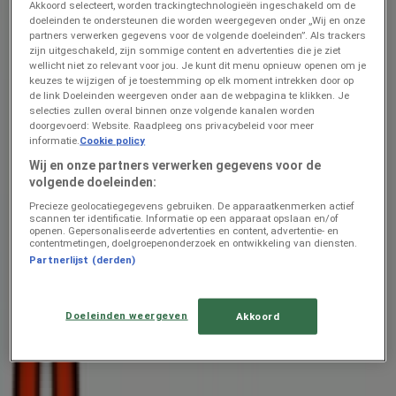
Akkoord selecteert, worden trackingtechnologieën ingeschakeld om de
doeleinden te ondersteunen die worden weergegeven onder „Wij en onze
partners verwerken gegevens voor de volgende doeleinden”. Als trackers
Wildkamp
zijn uitgeschakeld, zijn sommige content en advertenties die je ziet
wellicht niet zo relevant voor jou. Je kunt dit menu opnieuw openen om je
Korenbree 2, Borculo
keuzes te wijzigen of je toestemming op elk moment intrekken door op
de link Doeleinden weergeven onder aan de webpagina te klikken. Je
1.4 km
selecties zullen overal binnen onze volgende kanalen worden
doorgevoerd: Website. Raadpleeg ons privacybeleid voor meer
Gesloten
informatie.
Cookie policy
Wij en onze partners verwerken gegevens voor de
volgende doeleinden:
Wildkamp
Precieze geolocatiegegevens gebruiken. De apparaatkenmerken actief
scannen ter identificatie. Informatie op een apparaat opslaan en/of
Zonnehorst 15, Zutphen
openen. Gepersonaliseerde advertenties en content, advertentie- en
contentmetingen, doelgroepenonderzoek en ontwikkeling van diensten.
20.2 km
Partnerlijst (derden)
Gesloten
Doeleinden weergeven
Akkoord
Wildkamp Borculo: Bekijk winkelprofiel en prijsdata