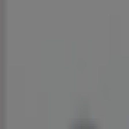
Gebruikers bekeken ook deze prijsgidse
Zojuist
toegevoegd
Boots
Boots
Promo
Prijsdata
geldig
tot
21-
8
Geesbrug