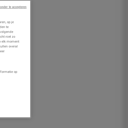
onder te accepteren
en, op je
den te
 volgende
cht niet zo
op elk moment
ullen overal
eer
nformatie op