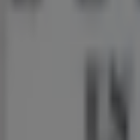
deze
week
Laatste
uren
voor
deze
besparingen
Geesbrug
Laatste
uren
voor
deze
besparingen
Holland
&
Barrett
Holland
Barrett