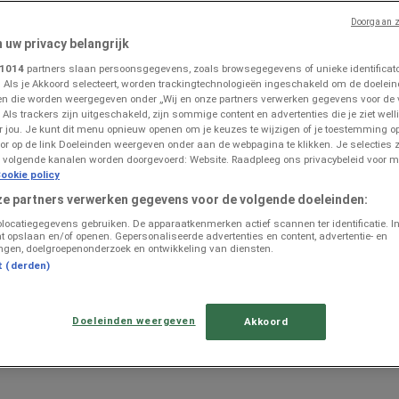
Doorgaan z
n uw privacy belangrijk
sbrug
1014
partners slaan persoonsgegevens, zoals browsegegevens of unieke identificator
. Als je Akkoord selecteert, worden trackingtechnologieën ingeschakeld om de doelein
n die worden weergegeven onder „Wij en onze partners verwerken gegevens voor de
 Als trackers zijn uitgeschakeld, zijn sommige content en advertenties die je ziet welli
or jou. Je kunt dit menu opnieuw openen om je keuzes te wijzigen of je toestemming 
or op de link Doeleinden weergeven onder aan de webpagina te klikken. Je selecties z
 volgende kanalen worden doorgevoerd: Website. Raadpleeg ons privacybeleid voor m
 Folders in Geesbrug
ookie policy
ze partners verwerken gegevens voor de volgende doeleinden:
olocatiegegevens gebruiken. De apparaatkenmerken actief scannen ter identificatie. I
t opslaan en/of openen. Gepersonaliseerde advertenties en content, advertentie- en
ngen, doelgroepenonderzoek en ontwikkeling van diensten.
t (derden)
Doeleinden weergeven
Akkoord