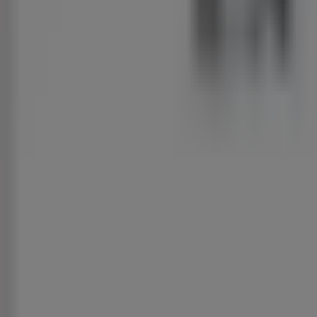
folder
Laatste
uren
voor
deze
besparingen
Geesbrug
Laatste
uren
voor
deze
besparingen
Trekpleister
Onze
beste
koopjes
Laatste