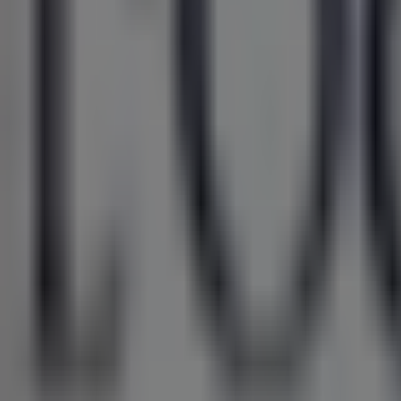
Online
Drogist
Promo
Prijsdata
geldig
tot
18-
8
Geesbrug
Laatste
uren
voor
deze
besparingen
Etos
Etos
Folder
van