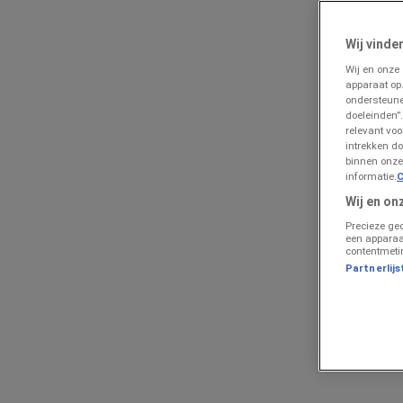
Lokale besparingen in Gorinchem | Prospecto
»
Wij vinde
Analyseer Computers & Elektronica prijsverschillen in Go
Wij en onze
apparaat op
KPN prijsgids voor Gorinchem
ondersteune
doeleinden”.
Vergelijk KPN Prijzen e Folde
relevant vo
intrekken do
binnen onze
informatie.
C
Volg voor prijsacties
Wij en on
KPN
Precieze ge
een apparaa
contentmeti
Kpn Verkoop
Partnerlijs
Uitgelichte producten
Geldig van
04/08/26
tot
18/08/26
, de
KPN
folder
"Kpn Verko
Analyseer deze
besparingsmogelijkheden
binnen de categor
Gebruik deze digitale folder om
actuele prijzen te verifiëren
e
Open de KPN prijsgids nu om
uw huishoudelijke uitgaven te 
{"numCatalogs":1}