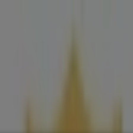
is
Bouwmarkt & Tuin
Wonen & Meubels