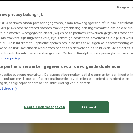
Doorgaan z
n uw privacy belangrijk
rinchem
»
1014
partners slaan persoonsgegevens, zoals browsegegevens of unieke identificator
. Als je Akkoord selecteert, worden trackingtechnologieën ingeschakeld om de doelein
n die worden weergegeven onder „Wij en onze partners verwerken gegevens voor de
 Als trackers zijn uitgeschakeld, zijn sommige content en advertenties die je ziet welli
rs in Gorinchem
or jou. Je kunt dit menu opnieuw openen om je keuzes te wijzigen of je toestemming 
or op de link Doeleinden weergeven onder aan de webpagina te klikken. Je selecties z
 volgende kanalen worden doorgevoerd: Website. Raadpleeg ons privacybeleid voor m
ookie policy
ze partners verwerken gegevens voor de volgende doeleinden:
olocatiegegevens gebruiken. De apparaatkenmerken actief scannen ter identificatie. I
t opslaan en/of openen. Gepersonaliseerde advertenties en content, advertentie- en
ngen, doelgroepenonderzoek en ontwikkeling van diensten.
t (derden)
op"
is nu beschikbaar voor prijsanalyse.
Doeleinden weergeven
Akkoord
ie Computers & Elektronica om uw budget te beschermen.
n de meest voordelige optie te kiezen.
optimaliseren
.