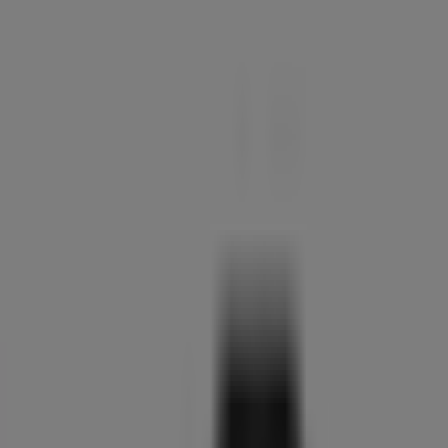
Ziggo
Ziggo
Verkoop
Prijsdata
geldig
tot
18-
8
Gorinchem
Laatste
uren
voor
deze
besparingen
Expert
Expert
folder