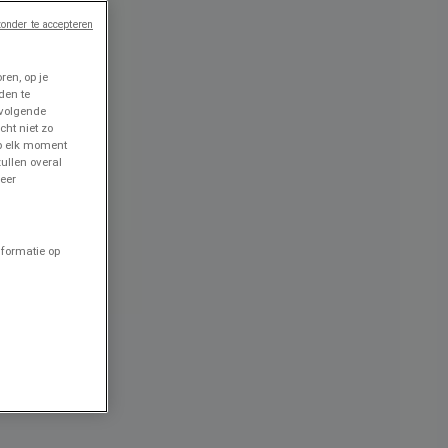
onder te accepteren
en, op je
den te
 volgende
cht niet zo
op elk moment
ullen overal
eer
nformatie op