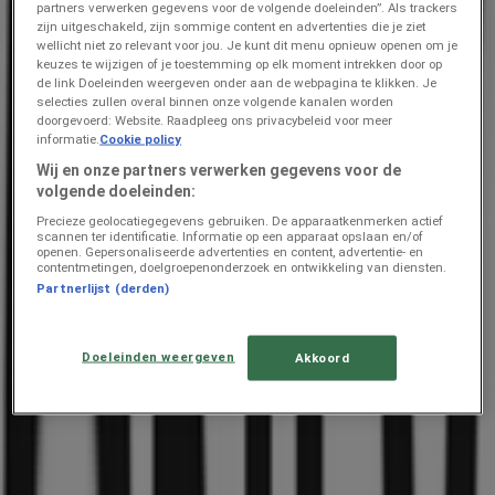
partners verwerken gegevens voor de volgende doeleinden”. Als trackers
Ulla Popken
zijn uitgeschakeld, zijn sommige content en advertenties die je ziet
wellicht niet zo relevant voor jou. Je kunt dit menu opnieuw openen om je
Carolieweg 15, Groningen
keuzes te wijzigen of je toestemming op elk moment intrekken door op
de link Doeleinden weergeven onder aan de webpagina te klikken. Je
1.3 km
selecties zullen overal binnen onze volgende kanalen worden
doorgevoerd: Website. Raadpleeg ons privacybeleid voor meer
Gesloten
informatie.
Cookie policy
Wij en onze partners verwerken gegevens voor de
volgende doeleinden:
Ulla Popken Groningen: Bekijk winkelprofiel en prijsdata
Precieze geolocatiegegevens gebruiken. De apparaatkenmerken actief
scannen ter identificatie. Informatie op een apparaat opslaan en/of
openen. Gepersonaliseerde advertenties en content, advertentie- en
contentmetingen, doelgroepenonderzoek en ontwikkeling van diensten.
{"numCatalogs":0}
Partnerlijst (derden)
Gebruikers bekeken ook deze
prijsgidsen
Doeleinden weergeven
Akkoord
Zojuist
toegevoegd