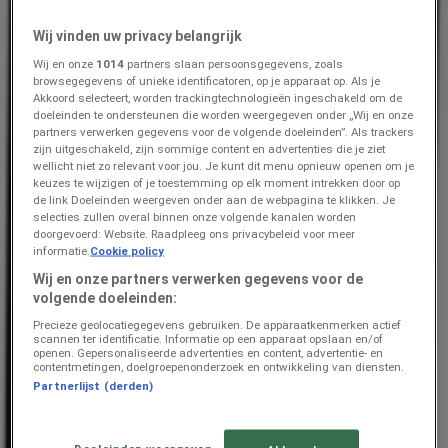
Wij vinden uw privacy belangrijk
Wij en onze
1014
partners slaan persoonsgegevens, zoals
browsegegevens of unieke identificatoren, op je apparaat op. Als je
Akkoord selecteert, worden trackingtechnologieën ingeschakeld om de
doeleinden te ondersteunen die worden weergegeven onder „Wij en onze
partners verwerken gegevens voor de volgende doeleinden”. Als trackers
Zeeman
zijn uitgeschakeld, zijn sommige content en advertenties die je ziet
wellicht niet zo relevant voor jou. Je kunt dit menu opnieuw openen om je
Kapittelweg 117, Hilversum
keuzes te wijzigen of je toestemming op elk moment intrekken door op
de link Doeleinden weergeven onder aan de webpagina te klikken. Je
selecties zullen overal binnen onze volgende kanalen worden
4.5 km
doorgevoerd: Website. Raadpleeg ons privacybeleid voor meer
informatie.
Cookie policy
Wij en onze partners verwerken gegevens voor de
Zeeman
volgende doeleinden:
Groest 86-16, Hilversum
Precieze geolocatiegegevens gebruiken. De apparaatkenmerken actief
scannen ter identificatie. Informatie op een apparaat opslaan en/of
openen. Gepersonaliseerde advertenties en content, advertentie- en
6.5 km
contentmetingen, doelgroepenonderzoek en ontwikkeling van diensten.
Partnerlijst (derden)
Geopend