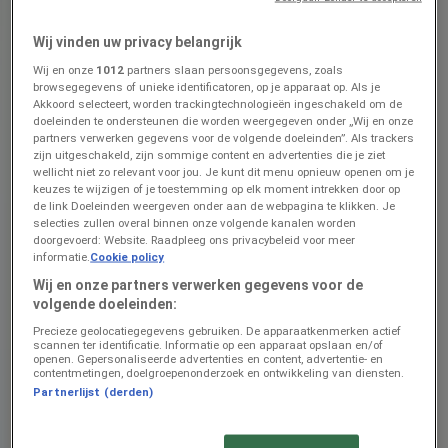
te optimaliseren
.
Karwei
Wij vinden uw privacy belangrijk
Wij en onze
1012
partners slaan persoonsgegevens, zoals
Elektraweg 9, Maassluis
browsegegevens of unieke identificatoren, op je apparaat op. Als je
Akkoord selecteert, worden trackingtechnologieën ingeschakeld om de
1.7 km
doeleinden te ondersteunen die worden weergegeven onder „Wij en onze
partners verwerken gegevens voor de volgende doeleinden”. Als trackers
Gesloten
zijn uitgeschakeld, zijn sommige content en advertenties die je ziet
wellicht niet zo relevant voor jou. Je kunt dit menu opnieuw openen om je
keuzes te wijzigen of je toestemming op elk moment intrekken door op
de link Doeleinden weergeven onder aan de webpagina te klikken. Je
Karwei
selecties zullen overal binnen onze volgende kanalen worden
doorgevoerd: Website. Raadpleeg ons privacybeleid voor meer
Leehove 7, De Lier
informatie.
Cookie policy
6.6 km
Wij en onze partners verwerken gegevens voor de
volgende doeleinden:
Gesloten
Precieze geolocatiegegevens gebruiken. De apparaatkenmerken actief
scannen ter identificatie. Informatie op een apparaat opslaan en/of
openen. Gepersonaliseerde advertenties en content, advertentie- en
contentmetingen, doelgroepenonderzoek en ontwikkeling van diensten.
Karwei
Partnerlijst (derden)
Nieuwe langeweg 30, Hoogvliet