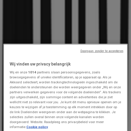
Scapino
Ruwenhofstraat 8, Neede
376 m
Gesloten
Doorgaan zonder te accepteren
Scapino
Wij vinden uw privacy belangrijk
Kerkstraat 1, Eibergen
Wij en onze
1014
partners slaan persoonsgegevens, zoals
4.0 km
browsegegevens of unieke identificatoren, op je apparaat op. Als je
Akkoord selecteert, worden trackingtechnologieën ingeschakeld om de
Gesloten
doeleinden te ondersteunen die worden weergegeven onder „Wij en onze
partners verwerken gegevens voor de volgende doeleinden”. Als trackers
zijn uitgeschakeld, zijn sommige content en advertenties die je ziet
wellicht niet zo relevant voor jou. Je kunt dit menu opnieuw openen om je
Scapino
keuzes te wijzigen of je toestemming op elk moment intrekken door op
de link Doeleinden weergeven onder aan de webpagina te klikken. Je
Spoorstraat 75, Haaksbergen
selecties zullen overal binnen onze volgende kanalen worden
doorgevoerd: Website. Raadpleeg ons privacybeleid voor meer
8.6 km
informatie.
Cookie policy