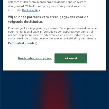
Prijsdata geldig tot 16-8
711 m - Nuenen
selecties zullen overal binnen onze volgende kanalen worden
Eindigt vandaag
doorgevoerd: Website. Raadpleeg ons privacybeleid voor meer
informatie.
Cookie policy
Wij en onze partners verwerken gegevens voor de
volgende doeleinden:
Albert Heijn
Precieze geolocatiegegevens gebruiken. De apparaatkenmerken actief
scannen ter identificatie. Informatie op een apparaat opslaan en/of
Aanbiedingen voor koopjesjagers
openen. Gepersonaliseerde advertenties en content, advertentie- en
contentmetingen, doelgroepenonderzoek en ontwikkeling van diensten.
Eindigt vandaag
711 m - Nuenen
Partnerlijst (derden)
Doeleinden weergeven
Akkoord
Albert Heijn
Geweldig aanbod voor alle klanten
Prijsdata geldig tot 29-11
711 m - Nuenen
Albert Heijn
Aantrekkelijke speciale aanbiedingen voor