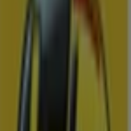
Xenos
Speciale aanbiedingen voor u
Prijsdata geldig tot 23-8
Roosendaal
Zojuist toegevoegd
Aldi
Geweldig aanbod voor alle klanten
Prijsdata geldig tot 16-8
Roosendaal
Zojuist toegevoegd
Karwei
Bekijk de nieuwe folder vol scherpe
aanbiedingen