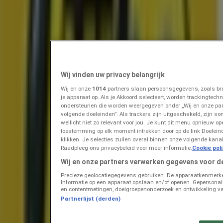
Prijsdata geldig tot 16-8
Roosendaal
Zojuist toegevoegd
Intratuin
Wij vinden uw privacy belangrijk
Intratuin folder
Wij en onze
1014
partners slaan persoonsgegevens, zoals bro
je apparaat op. Als je Akkoord selecteert, worden trackingtec
Prijsdata geldig tot 16-8
Roosendaal
ondersteunen die worden weergegeven onder „Wij en onze pa
Zojuist toegevoegd
volgende doeleinden”. Als trackers zijn uitgeschakeld, zijn so
wellicht niet zo relevant voor jou. Je kunt dit menu opnieuw op
toestemming op elk moment intrekken door op de link Doelei
klikken. Je selecties zullen overal binnen onze volgende kan
Vomar
Raadpleeg ons privacybeleid voor meer informatie.
Cookie pol
Wij en onze partners verwerken gegevens voor d
Folder van volgende week
Precieze geolocatiegegevens gebruiken. De apparaatkenmerken 
Informatie op een apparaat opslaan en/of openen. Gepersonalis
Prijsdata geldig tot 15-8
Roosendaal
en contentmetingen, doelgroepenonderzoek en ontwikkeling va
Zojuist toegevoegd
Partnerlijst (derden)