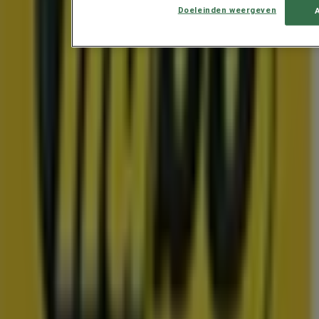
Doeleinden weergeven
Hema
Onze beste koopjes
Prijsdata geldig tot 16-8
Roosendaal
Toon meer
Advertentie