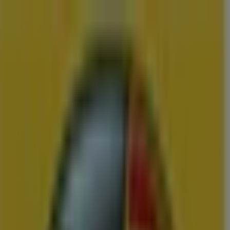
U bent hier:
Roosendaal
Menu
Featured
Supermarkt
Kleding, Schoenen &
Accessoires
Warenhuis
Bouwmarkt & Tuin
Wonen & Meubels
Advertentie
Vergelijk de Beste Aanbiedingen en
Folders in Roosendaal
Zojuist toegevoegd