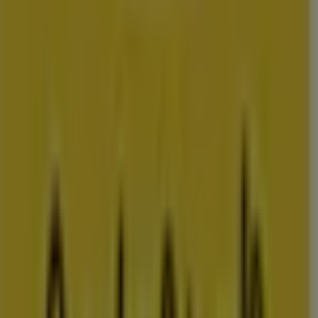
vestigingen in uw buurt
amsterdam
rotterdam
den-
haag
utrecht
eindhoven
groningen
haarlem
breda
tilburg
arnhem
nij
Bekijk meer steden voor prijsvergelijking
Advertentie