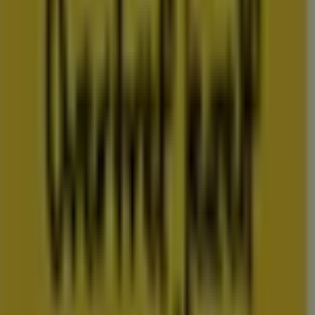
Folderscheck maakt deel uit van Shopfully, het
techbedrijf dat lokaal winkelen wereldwijd opnieuw
uitvindt.
COMPANY