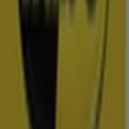
Uitgelichte prijsacties
TV
smart
tv
Zwemkleding
Badpak
Naaimachine
wandelschoenen
doe-het-
zelf
mosselen
kersen
Folders en de scherpste deals in
Roosendaal
Lidl
Dirk
Plus
Aldi
Kruidvat
Nettorama
Jumbo