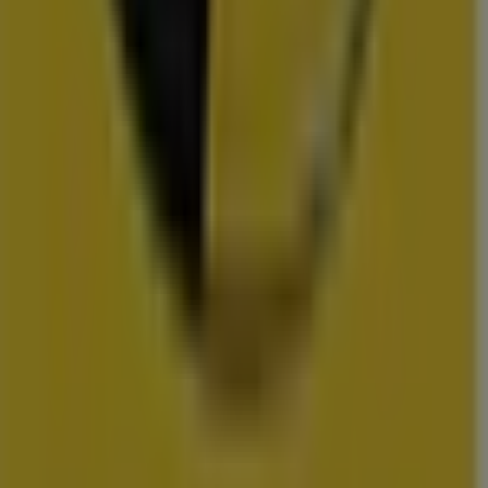
Action
Albert Heijn
Vomar
Hoogvliet
Dekamarkt
Wibra
Medipoint
DA
Trekpleister
Scapino
Hubo