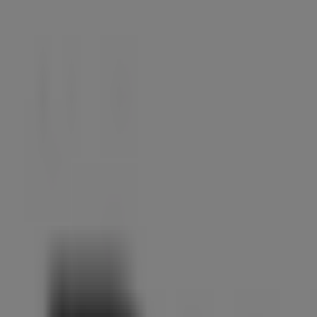
geldig
tot
18-
8
Rosmalen
Zojuist
toegevoegd
Bever
Bever
Verkoop
Prijsdata
geldig
tot
18-
8
Rosmalen
Zojuist
toegevoegd