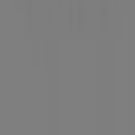
Nike
Aanbiedingen
Nike
Prijsdata
geldig
tot
22-
6
Rosmalen
Puma
Aanbiedingen
Puma
Prijsdata
geldig
tot
22-