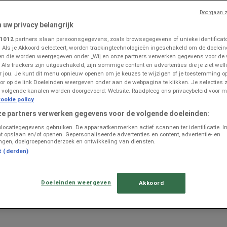
Doorgaan z
n uw privacy belangrijk
1012
partners slaan persoonsgegevens, zoals browsegegevens of unieke identificator
. Als je Akkoord selecteert, worden trackingtechnologieën ingeschakeld om de doelein
n die worden weergegeven onder „Wij en onze partners verwerken gegevens voor de
 Als trackers zijn uitgeschakeld, zijn sommige content en advertenties die je ziet welli
or jou. Je kunt dit menu opnieuw openen om je keuzes te wijzigen of je toestemming 
or op de link Doeleinden weergeven onder aan de webpagina te klikken. Je selecties z
 volgende kanalen worden doorgevoerd: Website. Raadpleeg ons privacybeleid voor m
e Folders in Rosmalen
ookie policy
ze partners verwerken gegevens voor de volgende doeleinden:
olocatiegegevens gebruiken. De apparaatkenmerken actief scannen ter identificatie. I
t opslaan en/of openen. Gepersonaliseerde advertenties en content, advertentie- en
ngen, doelgroepenonderzoek en ontwikkeling van diensten.
t (derden)
Doeleinden weergeven
Akkoord