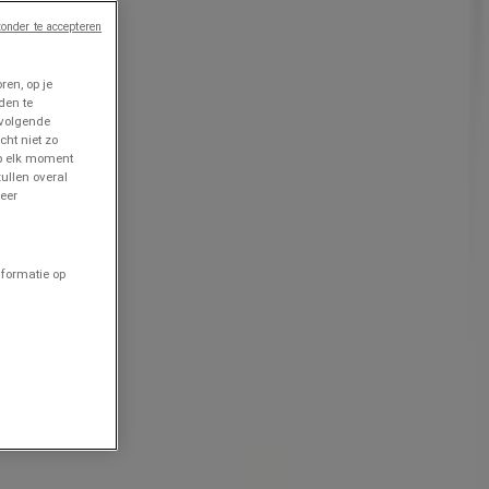
onder te accepteren
en, op je
den te
 volgende
cht niet zo
op elk moment
ullen overal
eer
nformatie op