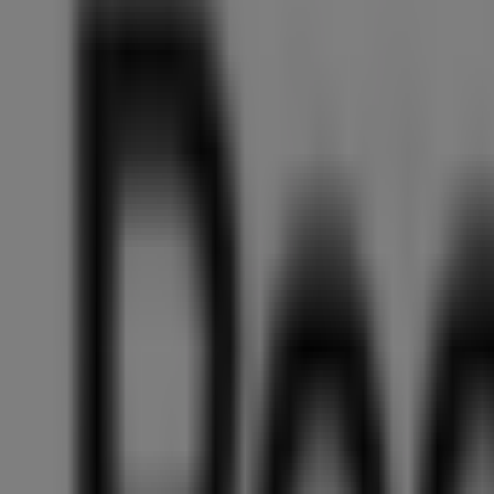
Bodylab
Bodylab
Verkoop
Prijsdata
geldig
tot
18-
8
Rosmalen
Nog
4
dagen
Intersport
Twinsport
Intersport