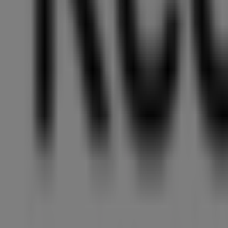
tot
31-
12
Rosmalen
New
Balance
Aanbiedingen
New
Balance
Prijsdata
geldig
tot
22-
6
Rosmalen