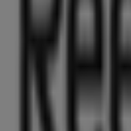
Twinsport
Verkoop
Prijsdata
geldig
tot
10-
8
Rosmalen
Sport-
Thieme
Sport-
Thieme
Passion
To
Move
Prijsdata
geldig