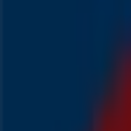
VERGELIJK
800 g.
€ 0.99
OP=OP
Mozzarella
VERGELIJK
125 g.
Zojuist toegevoegd
Aldi
Aanbiedingen voor koopjesjagers
Prijsdata geldig tot 9-8
1.4 km - Rotterdam
Binnenkort beschikbaar