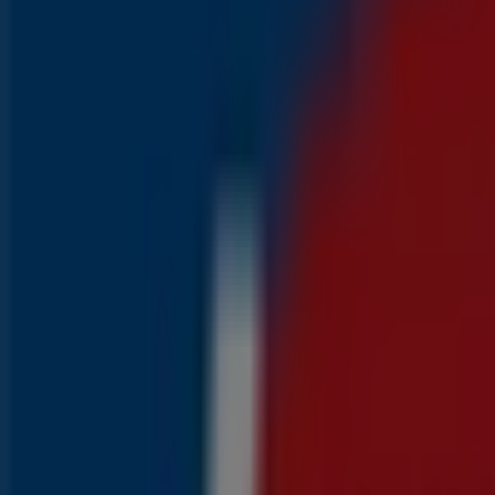
Aldi
Kortingen en acties
Prijsdata geldig tot 16-8
1.4 km - Rotterdam
Nog 2 dagen
Aldi
Geweldige kortingen op geselecteerde produc
Prijsdata geldig tot 9-8
1.4 km - Rotterdam
Advertentie