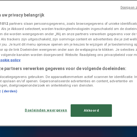
Doorgaan z
n uw privacy belangrijk
1012
partners slaan persoonsgegevens, zoals browsegegevens of unieke identificator
. Als je Akkoord selecteert, worden trackingtechnologieën ingeschakeld om de doelein
n die worden weergegeven onder „Wij en onze partners verwerken gegevens voor de
 Als trackers zijn uitgeschakeld, zijn sommige content en advertenties die je ziet welli
ringen in Rotterdam
or jou. Je kunt dit menu opnieuw openen om je keuzes te wijzigen of je toestemming 
or op de link Doeleinden weergeven onder aan de webpagina te klikken. Je selecties z
 volgende kanalen worden doorgevoerd: Website. Raadpleeg ons privacybeleid voor m
ookie policy
ze partners verwerken gegevens voor de volgende doeleinden:
olocatiegegevens gebruiken. De apparaatkenmerken actief scannen ter identificatie. I
t opslaan en/of openen. Gepersonaliseerde advertenties en content, advertentie- en
ngen, doelgroepenonderzoek en ontwikkeling van diensten.
t (derden)
Doeleinden weergeven
Akkoord