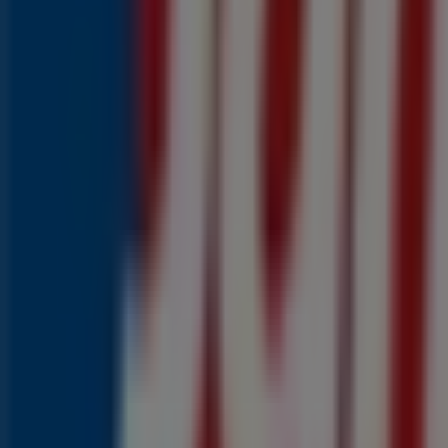
0
,
99
€
Mozzarella
1
,
99
€
Kaasplakken