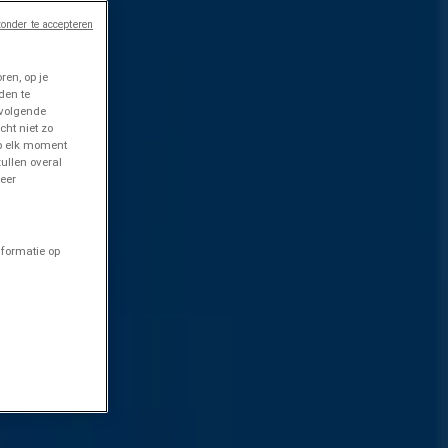
onder te accepteren
en, op je
den te
 volgende
cht niet zo
op elk moment
ullen overal
eer
nformatie op