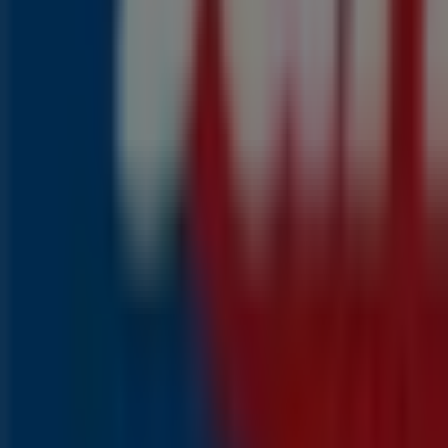
1
,
99
€
2.55
€
-21
%
Knakworsten
1
,
79
€
2.45
€
-2600
%