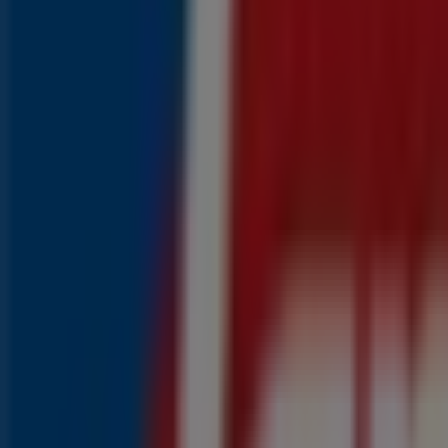
{"numCatalogs":4}
Populaire prijsacties in uw buurt
Populaire Aldi producten in Rotterdam
4
,
29
€
Kattenpaté