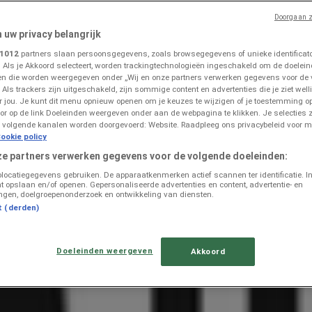
Doorgaan z
n uw privacy belangrijk
len in Zoetermeer
»
1012
partners slaan persoonsgegevens, zoals browsegegevens of unieke identificator
. Als je Akkoord selecteert, worden trackingtechnologieën ingeschakeld om de doelein
n die worden weergegeven onder „Wij en onze partners verwerken gegevens voor de
 Als trackers zijn uitgeschakeld, zijn sommige content en advertenties die je ziet welli
ders in Zoetermeer
or jou. Je kunt dit menu opnieuw openen om je keuzes te wijzigen of je toestemming 
or op de link Doeleinden weergeven onder aan de webpagina te klikken. Je selecties z
 volgende kanalen worden doorgevoerd: Website. Raadpleeg ons privacybeleid voor m
ookie policy
ze partners verwerken gegevens voor de volgende doeleinden:
olocatiegegevens gebruiken. De apparaatkenmerken actief scannen ter identificatie. I
t opslaan en/of openen. Gepersonaliseerde advertenties en content, advertentie- en
ngen, doelgroepenonderzoek en ontwikkeling van diensten.
t (derden)
Doeleinden weergeven
Akkoord
n