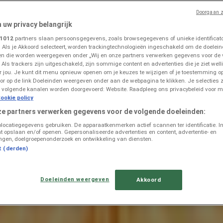
Doorgaan z
n uw privacy belangrijk
1012
partners slaan persoonsgegevens, zoals browsegegevens of unieke identificator
. Als je Akkoord selecteert, worden trackingtechnologieën ingeschakeld om de doelein
n die worden weergegeven onder „Wij en onze partners verwerken gegevens voor de
 Als trackers zijn uitgeschakeld, zijn sommige content en advertenties die je ziet welli
or jou. Je kunt dit menu opnieuw openen om je keuzes te wijzigen of je toestemming 
or op de link Doeleinden weergeven onder aan de webpagina te klikken. Je selecties z
 volgende kanalen worden doorgevoerd: Website. Raadpleeg ons privacybeleid voor m
ers in Ermelo
ookie policy
ze partners verwerken gegevens voor de volgende doeleinden:
olocatiegegevens gebruiken. De apparaatkenmerken actief scannen ter identificatie. I
t opslaan en/of openen. Gepersonaliseerde advertenties en content, advertentie- en
ngen, doelgroepenonderzoek en ontwikkeling van diensten.
t (derden)
Doeleinden weergeven
Akkoord
bra.nl"
is nu beschikbaar voor prijsanalyse.
ie Warenhuis om uw budget te beschermen.
n de meest voordelige optie te kiezen.