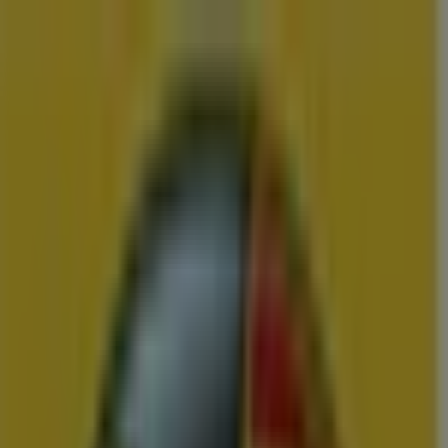
U bent hier:
Terneuzen
Menu
Featured
Supermarkt
Kleding, Schoenen &
Accessoires
Warenhuis
Bouwmarkt & Tuin
Wonen & Meubels
Advertentie
Vergelijk de Beste Aanbiedingen en
Folders in Terneuzen
Binnenkort beschikbaar