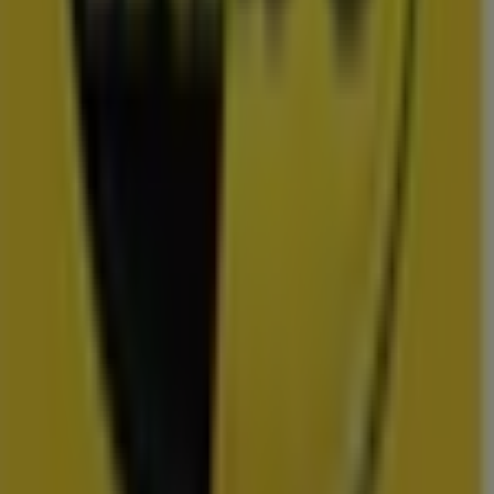
Uitgelichte prijsacties
TV
smart
tv
Zwemkleding
Badpak
Naaimachine
wandelschoenen
doe-het-
zelf
mosselen
kersen
Folders en de scherpste deals in
Terneuzen
Lidl
Dirk
Plus
Aldi
Kruidvat
Nettorama
Jumbo