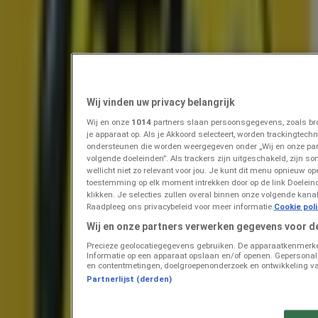
Prijsdata geldig tot 11-8
Terneuzen
Zojuist toegevoegd
Tanger Markt
Speciale Aanbieding
Wij vinden uw privacy belangrijk
Wij en onze
1014
partners slaan persoonsgegevens, zoals bro
Prijsdata geldig tot 13-8
Terneuzen
je apparaat op. Als je Akkoord selecteert, worden trackingtec
Zojuist toegevoegd
ondersteunen die worden weergegeven onder „Wij en onze pa
volgende doeleinden”. Als trackers zijn uitgeschakeld, zijn so
wellicht niet zo relevant voor jou. Je kunt dit menu opnieuw op
toestemming op elk moment intrekken door op de link Doelei
Kik
klikken. Je selecties zullen overal binnen onze volgende kan
Raadpleeg ons privacybeleid voor meer informatie.
Cookie pol
KiK Back To School
Wij en onze partners verwerken gegevens voor d
Precieze geolocatiegegevens gebruiken. De apparaatkenmerken 
Prijsdata geldig tot 16-8
Terneuzen
Informatie op een apparaat opslaan en/of openen. Gepersonalis
Eindigt vandaag
en contentmetingen, doelgroepenonderzoek en ontwikkeling va
Partnerlijst (derden)
Vomar