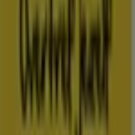
Folderscheck maakt deel uit van Shopfully, het
techbedrijf dat lokaal winkelen wereldwijd opnieuw
uitvindt.
COMPANY