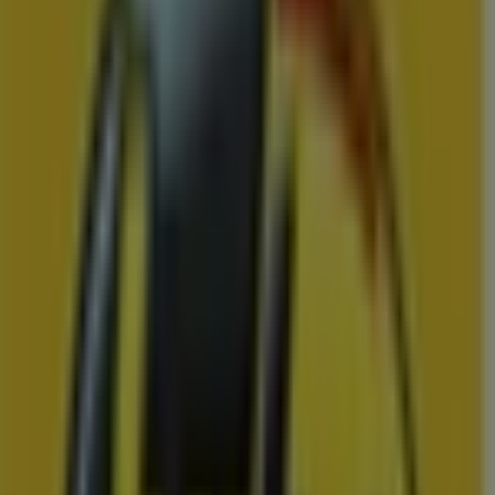
Mitra
Mitra Week 33 & 34
Prijsdata geldig tot 23-8
Terneuzen
Binnenkort beschikbaar
Scapino
Ontdek aantrekkelijke aanbiedingen
Prijsdata geldig tot 23-8
Terneuzen
Zojuist toegevoegd
Hoogvliet
Hoogvliet Verkoop