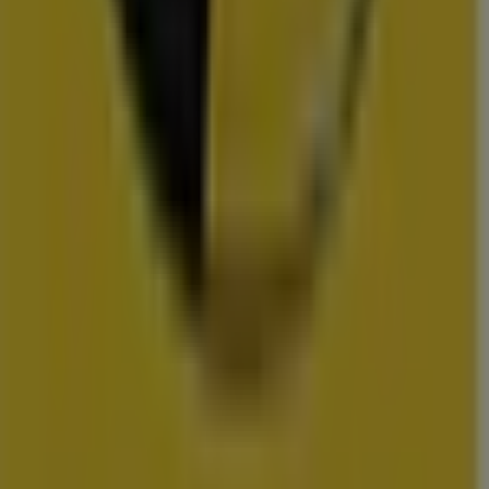
Action
Albert Heijn
Vomar
Hoogvliet
Dekamarkt
Wibra
Medipoint
DA
Trekpleister
Scapino
Hubo
vestigingen in uw buurt