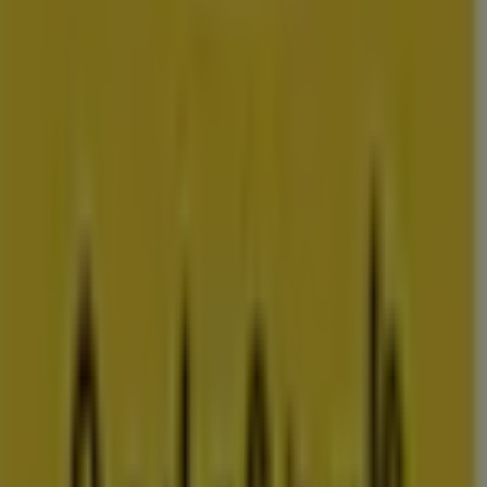
amsterdam
rotterdam
den-
haag
utrecht
eindhoven
groningen
haarlem
breda
tilburg
arnhem
nij
Bekijk meer steden voor prijsvergelijking
Advertentie