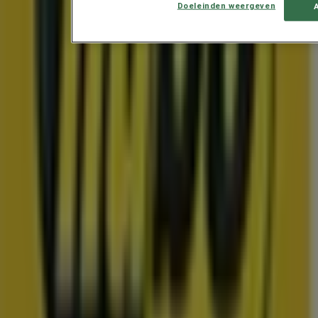
Doeleinden weergeven
Exclusieve deals en koopjes
Prijsdata geldig tot 22-8
Terneuzen
Toon meer
Advertentie