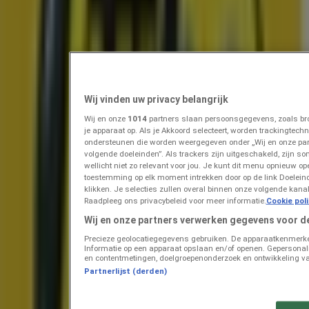
Prijsdata geldig tot 18-8
Terneuzen
Zojuist toegevoegd
Albert Heijn
Onze beste koopjes
Wij vinden uw privacy belangrijk
Wij en onze
1014
partners slaan persoonsgegevens, zoals bro
Prijsdata geldig tot 22-8
Terneuzen
je apparaat op. Als je Akkoord selecteert, worden trackingtec
Binnenkort beschikbaar
ondersteunen die worden weergegeven onder „Wij en onze pa
volgende doeleinden”. Als trackers zijn uitgeschakeld, zijn so
wellicht niet zo relevant voor jou. Je kunt dit menu opnieuw op
toestemming op elk moment intrekken door op de link Doelei
Albert Heijn
klikken. Je selecties zullen overal binnen onze volgende kan
Raadpleeg ons privacybeleid voor meer informatie.
Cookie pol
Topdeals voor alle klanten
Wij en onze partners verwerken gegevens voor d
Precieze geolocatiegegevens gebruiken. De apparaatkenmerken 
Prijsdata geldig tot 16-8
Terneuzen
Informatie op een apparaat opslaan en/of openen. Gepersonalis
Zojuist toegevoegd
en contentmetingen, doelgroepenonderzoek en ontwikkeling va
Partnerlijst (derden)
Dekamarkt