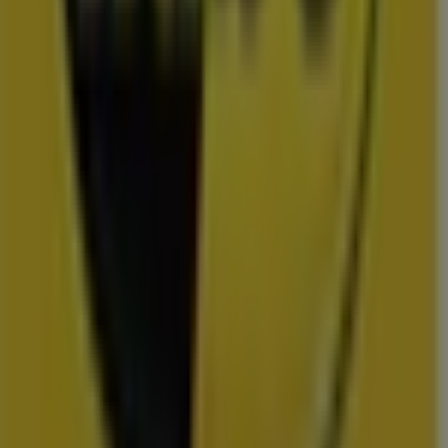
Uitgelichte prijsacties
TV
smart
tv
Zwemkleding
Badpak
Naaimachine
wandelschoenen
doe-het-
zelf
mosselen
kersen
Folders en de scherpste deals in
Terneuzen
Lidl
Dirk
Plus
Aldi
Kruidvat
Nettorama
Jumbo