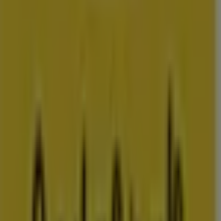
amsterdam
rotterdam
den-
haag
utrecht
eindhoven
groningen
haarlem
breda
tilburg
arnhem
nij
Bekijk meer steden voor prijsvergelijking
Advertentie