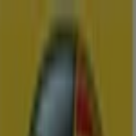
U bent hier:
Terneuzen
Menu
Featured
Supermarkt
Kleding, Schoenen &
Accessoires
Warenhuis
Bouwmarkt & Tuin
Wonen & Meubels
Advertentie
Vergelijk de Beste Aanbiedingen en
Folders in Terneuzen
Zojuist toegevoegd