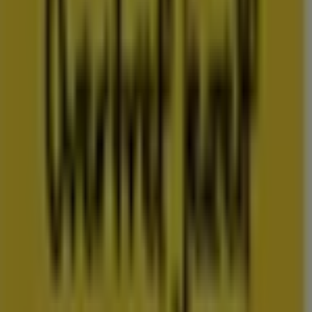
Folderscheck maakt deel uit van Shopfully, het
techbedrijf dat lokaal winkelen wereldwijd opnieuw
uitvindt.
COMPANY