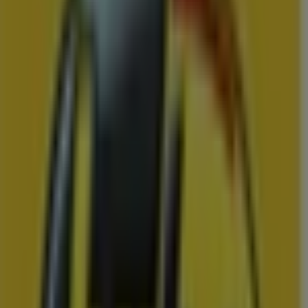
Vomar
Folder van volgende week
Prijsdata geldig tot 15-8
Terneuzen
Binnenkort beschikbaar
Hema
Onze beste koopjes
Prijsdata geldig tot 16-8
Terneuzen
Zojuist toegevoegd
Jumbo
Jumbo actiefolder wjdn 33