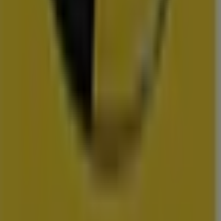
Action
Albert Heijn
Vomar
Hoogvliet
Dekamarkt
Wibra
Medipoint
DA
Trekpleister
Scapino
Hubo
vestigingen in uw buurt