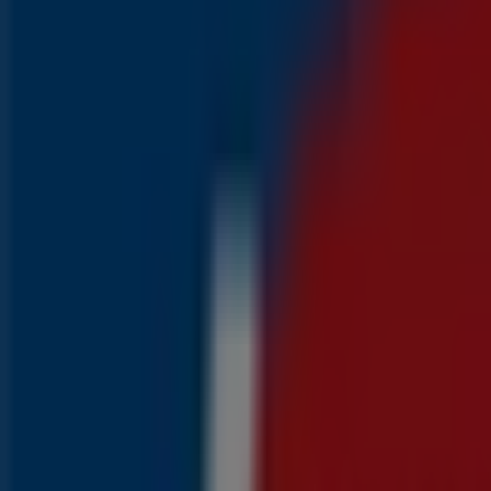
Aldi
Kortingen en acties
Prijsdata geldig tot 16-8
1.0 km - Hilversum
Laatste uren voor deze besparingen
Aldi
Geweldige kortingen op geselecteerde produc
Laatste uren voor deze besparingen
1.0 km - Hilversum
Advertentie