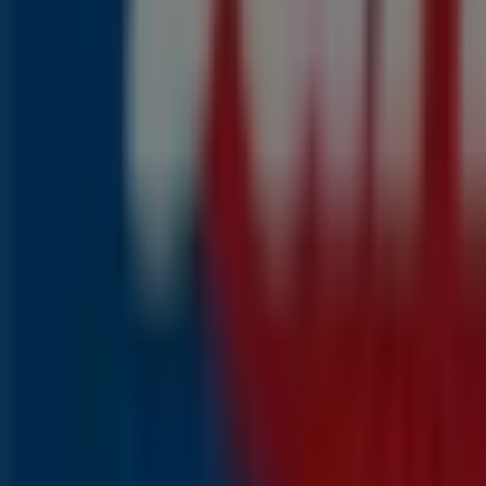
1
,
99
€
2.55
€
-21
%
Knakworsten
1
,
79
€
2.45
€
-2600
%