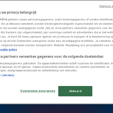
Doorgaan z
n uw privacy belangrijk
1014
partners slaan persoonsgegevens, zoals browsegegevens of unieke identificator
. Als je Akkoord selecteert, worden trackingtechnologieën ingeschakeld om de doelein
n die worden weergegeven onder „Wij en onze partners verwerken gegevens voor de
 Als trackers zijn uitgeschakeld, zijn sommige content en advertenties die je ziet welli
ringen in Hilversum
or jou. Je kunt dit menu opnieuw openen om je keuzes te wijzigen of je toestemming 
or op de link Doeleinden weergeven onder aan de webpagina te klikken. Je selecties z
 volgende kanalen worden doorgevoerd: Website. Raadpleeg ons privacybeleid voor m
ookie policy
ze partners verwerken gegevens voor de volgende doeleinden:
olocatiegegevens gebruiken. De apparaatkenmerken actief scannen ter identificatie. I
t opslaan en/of openen. Gepersonaliseerde advertenties en content, advertentie- en
ngen, doelgroepenonderzoek en ontwikkeling van diensten.
t (derden)
Doeleinden weergeven
Akkoord