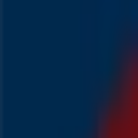
VERGELIJK
800 g.
€ 0.99
OP=OP
Mozzarella
VERGELIJK
125 g.
Zojuist toegevoegd
Aldi
Aanbiedingen voor koopjesjagers
Laatste uren voor deze besparingen
1.0 km - Hilversum
Binnenkort beschikbaar