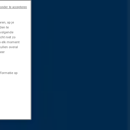
onder te accepteren
en, op je
den te
 volgende
cht niet zo
op elk moment
ullen overal
eer
nformatie op