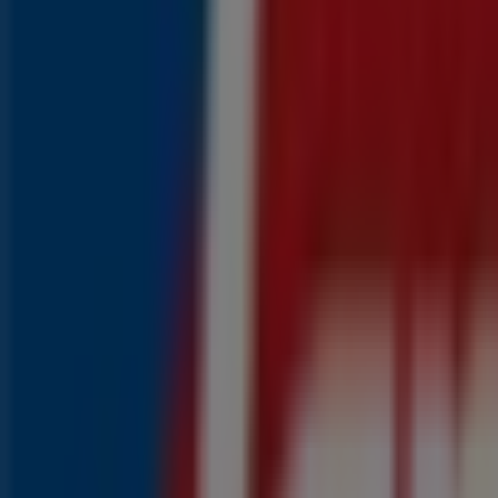
{"numCatalogs":4}
Populaire prijsacties in uw buurt
Populaire Aldi producten in Hilversum
4
,
29
€
Kattenpaté