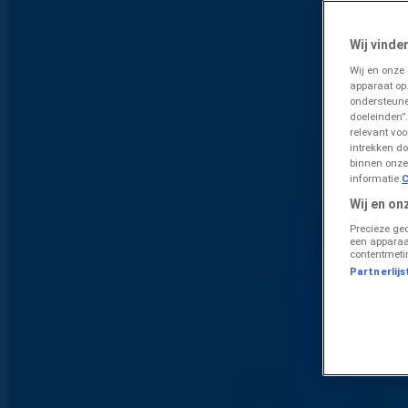
Lokale besparingen in Hilversum | Prospecto
»
Wij vinde
Analyseer Supermarkt prijsverschillen in Hilversum
»
Wij en onze
apparaat op
Aldi prijsgids voor Hilversum
ondersteune
doeleinden”.
Analyseer Aldi Deals en Bespa
relevant vo
intrekken do
binnen onze
informatie.
C
Volg voor prijsacties
Wij en on
Aldi
Precieze ge
een apparaa
contentmeti
Geweldig aanbod voor koopjesjagers
Partnerlijs
Uitgelichte producten
€ 5.99
OP=OP
kaas stuk 48+ belegen