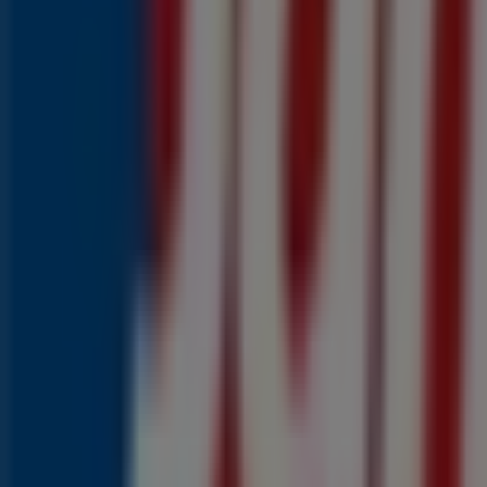
0
,
99
€
Mozzarella
1
,
99
€
Kaasplakken