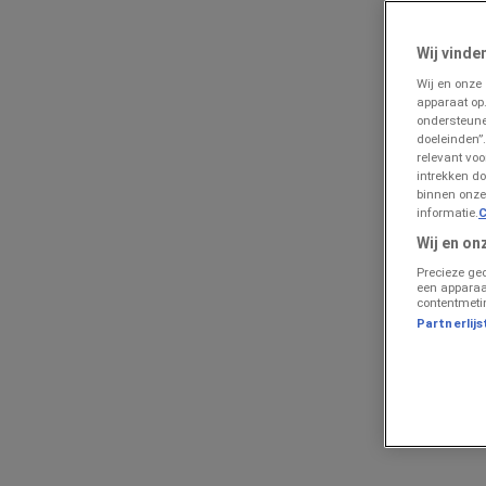
Lokale besparingen in Emmen | Prospecto
»
Wij vinde
Analyseer Computers & Elektronica prijsverschillen in E
Wij en onze
apparaat op
Vobis prijsgids voor Emmen
ondersteune
doeleinden”.
Vergelijk Vobis Prijzen e Fol
relevant vo
intrekken do
binnen onze
informatie.
C
Volg voor prijsacties
Wij en on
We gaan binnenkort de prijsacties van Vobis publiceren
Precieze ge
een apparaa
contentmeti
Advertentie
Partnerlijs
{"numCatalogs":0}
Gebruikers bekeken ook deze prijsgidse