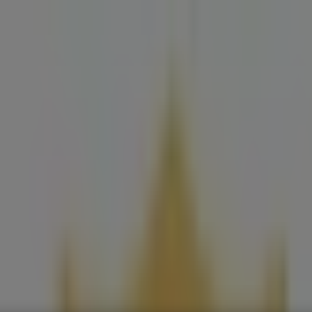
is
Bouwmarkt & Tuin
Wonen & Meubels