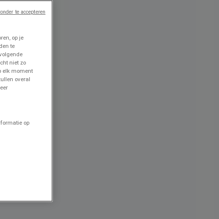
onder te accepteren
en, op je
den te
 volgende
cht niet zo
op elk moment
ullen overal
eer
nformatie op