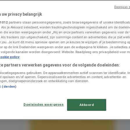
Doorgaan z
n uw privacy belangrijk
mmen
»
1012
partners slaan persoonsgegevens, zoals browsegegevens of unieke identificator
. Als je Akkoord selecteert, worden trackingtechnologieën ingeschakeld om de doelein
n die worden weergegeven onder „Wij en onze partners verwerken gegevens voor de
 Als trackers zijn uitgeschakeld, zijn sommige content en advertenties die je ziet welli
ders in Emmen
or jou. Je kunt dit menu opnieuw openen om je keuzes te wijzigen of je toestemming 
or op de link Doeleinden weergeven onder aan de webpagina te klikken. Je selecties z
 volgende kanalen worden doorgevoerd: Website. Raadpleeg ons privacybeleid voor m
ookie policy
ze partners verwerken gegevens voor de volgende doeleinden:
olocatiegegevens gebruiken. De apparaatkenmerken actief scannen ter identificatie. I
t opslaan en/of openen. Gepersonaliseerde advertenties en content, advertentie- en
ngen, doelgroepenonderzoek en ontwikkeling van diensten.
t (derden)
Doeleinden weergeven
Akkoord
n